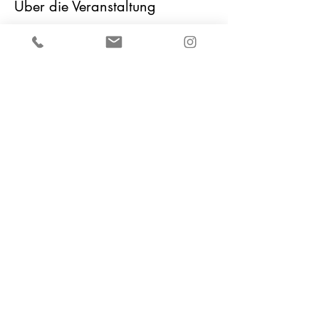
Über die Veranstaltung
Home of Nutrition
info@homeofnutrition.de
(+49)
0381 20388020
Am Vögenteich 25
18055 Rostock
©2023 Home of Nutrition.